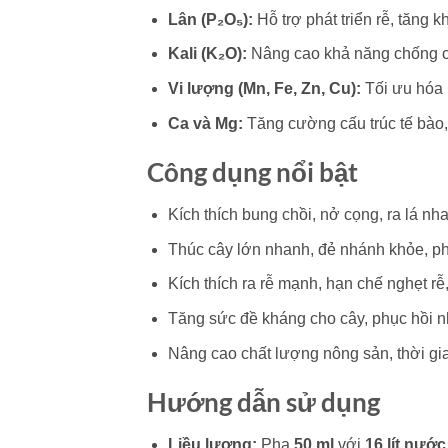
Lân (P₂O₅):
Hỗ trợ phát triển rễ, tăng 
Kali (K₂O):
Nâng cao khả năng chống ch
Vi lượng (Mn, Fe, Zn, Cu):
Tối ưu hóa 
Ca và Mg:
Tăng cường cấu trúc tế bào,
Công dụng nổi bật
Kích thích bung chồi, nở cọng, ra lá nh
Thúc cây lớn nhanh, đẻ nhánh khỏe, ph
Kích thích ra rễ mạnh, hạn chế nghẹt rễ,
Tăng sức đề kháng cho cây, phục hồi nh
Nâng cao chất lượng nông sản, thời gi
Hướng dẫn sử dụng
Liều lượng:
Pha
50 ml
với
16 lít nước