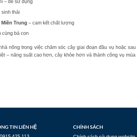
hí – dễ sử dụng
 sinh thái
 Miền Trung
– cam kết chất lượng
h cùng bà con
 nhà nông trong việc chăm sóc cây giai đoạn đầu vụ hoặc sau
iệt – năng suất cao hơn, cây khỏe hơn và thành công vụ mùa
NG TIN LIÊN HỆ
CHÍNH SÁCH
0915.425.113
Chính sách sử dụng website