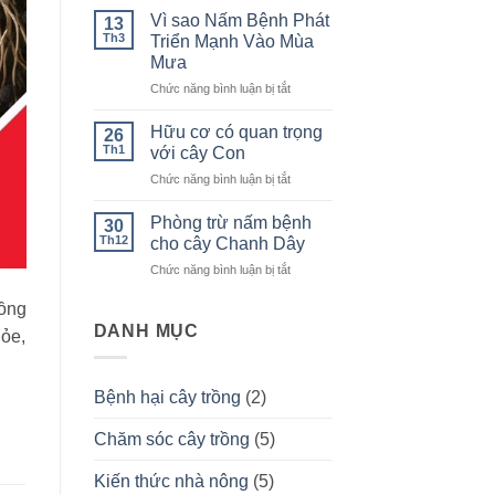
xoăn
TRÊN
Vì sao Nấm Bệnh Phát
13
ngọn,
CÂY
Th3
Triển Mạnh Vào Mùa
Khảm
TRỒNG
Mưa
lá
BẰNG
ở
Chức năng bình luận bị tắt
và
CHẾ
Vì
Giải
PHẨM
sao
Pháp
:
Hữu cơ có quan trọng
26
Nấm
Khắc
TUYẾN
Th1
với cây Con
Bệnh
Phục
TRÙNG
ở
Chức năng bình luận bị tắt
Phát
HÉO
Hữu
Triển
XANH
cơ
Mạnh
Phòng trừ nấm bệnh
30
có
Vào
Th12
cho cây Chanh Dây
quan
Mùa
ở
Chức năng bình luận bị tắt
trọng
Mưa
Phòng
với
trừ
rồng
cây
nấm
DANH MỤC
Con
hỏe,
bệnh
cho
cây
Bệnh hại cây trồng
(2)
Chanh
Dây
Chăm sóc cây trồng
(5)
Kiến thức nhà nông
(5)