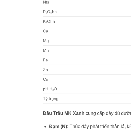
Nts
P₂O₅hh
K₂Ohh
Ca
Mg
Mn
Fe
Zn
Cu
pH H₂O
Tỷ trọng
Đầu Trâu MK Xanh
cung cấp đầy đủ dưỡng
Đạm (N):
Thúc đẩy phát triển thân lá, kí