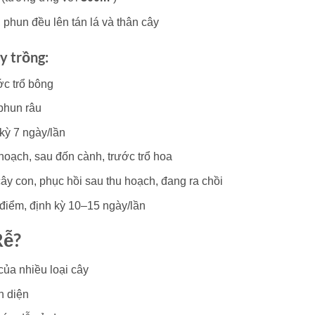
, phun đều lên tán lá và thân cây
y trồng:
ớc trổ bông
 phun râu
kỳ 7 ngày/lần
hoạch, sau đốn cành, trước trổ hoa
ây con, phục hồi sau thu hoạch, đang ra chồi
 điểm, định kỳ 10–15 ngày/lần
Rễ
?
ủa nhiều loại cây
n diện