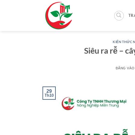
Bỏ
qua
TR
nội
dung
KIẾN THỨC 
Siêu ra rễ – c
ĐĂNG VÀ
29
Th10