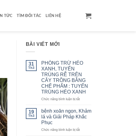
IN TỨC
TÌM ĐỐI TÁC
LIÊN HỆ
BÀI VIẾT MỚI
PHÒNG TRỪ HÉO
31
Th3
XANH, TUYẾN
TRÙNG RỄ TRÊN
CÂY TRỒNG BẰNG
CHẾ PHẨM : TUYẾN
TRÙNG HÉO XANH
ở
Chức năng bình luận bị tắt
PHÒNG
TRỪ
bệnh xoăn ngọn, Khảm
19
HÉO
Th3
lá và Giải Pháp Khắc
XANH,
Phục
TUYẾN
ở
Chức năng bình luận bị tắt
TRÙNG
bệnh
RỄ