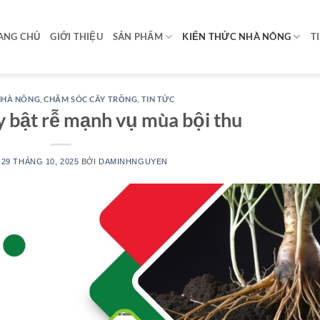
ANG CHỦ
GIỚI THIỆU
SẢN PHẨM
KIẾN THỨC NHÀ NÔNG
T
NHÀ NÔNG
,
CHĂM SÓC CÂY TRỒNG
,
TIN TỨC
ây bật rễ mạnh vụ mùa bội thu
O
29 THÁNG 10, 2025
BỞI
DAMINHNGUYEN