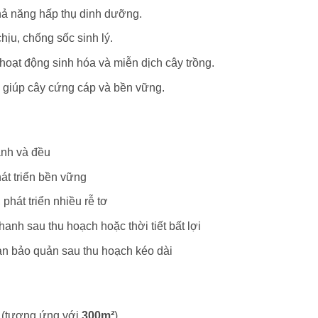
khả năng hấp thụ dinh dưỡng.
ịu, chống sốc sinh lý.
hoạt động sinh hóa và miễn dịch cây trồng.
 giúp cây cứng cáp và bền vững.
anh và đều
át triển bền vững
 phát triển nhiều rễ tơ
anh sau thu hoạch hoặc thời tiết bất lợi
an bảo quản sau thu hoạch kéo dài
(tương ứng với
300m²
)