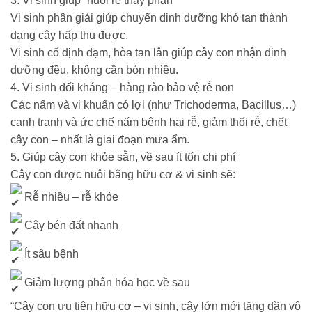
3. Vi sinh giúp “nuôi rễ thay phân”
Vi sinh phân giải giúp chuyển dinh dưỡng khó tan thành
dạng cây hấp thu được.
Vi sinh cố định đạm, hòa tan lân giúp cây con nhận dinh
dưỡng đều, không cần bón nhiều.
4. Vi sinh đối kháng – hàng rào bảo vệ rễ non
Các nấm và vi khuẩn có lợi (như Trichoderma, Bacillus…)
cạnh tranh và ức chế nấm bệnh hại rễ, giảm thối rễ, chết
cây con – nhất là giai đoạn mưa ẩm.
5. Giúp cây con khỏe sẵn, về sau ít tốn chi phí
Cây con được nuôi bằng hữu cơ & vi sinh sẽ:
Rễ nhiều – rễ khỏe
Cây bén đất nhanh
Ít sâu bệnh
Giảm lượng phân hóa học về sau
“Cây con ưu tiên hữu cơ – vi sinh, cây lớn mới tăng dần vô