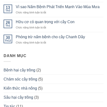
bệnh
TUYẾN
xoăn
Vì sao Nấm Bệnh Phát Triển Mạnh Vào Mùa Mưa
TRÙNG
13
ngọn,
Th3
RỄ
ở
Chức năng bình luận bị tắt
Khảm
TRÊN
Vì
lá
CÂY
sao
Hữu cơ có quan trọng với cây Con
và
26
TRỒNG
Nấm
Th1
Giải
BẰNG
ở
Chức năng bình luận bị tắt
Bệnh
Pháp
CHẾ
Hữu
Phát
Khắc
PHẨM
cơ
Phòng trừ nấm bệnh cho cây Chanh Dây
Triển
30
Phục
:
có
Th12
Mạnh
ở
Chức năng bình luận bị tắt
TUYẾN
quan
Vào
Phòng
TRÙNG
trọng
Mùa
trừ
HÉO
với
Mưa
nấm
DANH MỤC
XANH
cây
bệnh
Con
cho
cây
Bệnh hại cây trồng
(2)
Chanh
Dây
Chăm sóc cây trồng
(5)
Kiến thức nhà nông
(5)
Sâu hại cây trồng
(3)
Tin tức
(11)