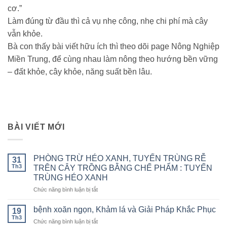
cơ.”
Làm đúng từ đầu thì cả vụ nhẹ công, nhẹ chi phí mà cây
vẫn khỏe.
Bà con thấy bài viết hữu ích thì theo dõi page Nông Nghiệp
Miền Trung, để cùng nhau làm nông theo hướng bền vững
– đất khỏe, cây khỏe, năng suất bền lâu.
BÀI VIẾT MỚI
PHÒNG TRỪ HÉO XANH, TUYẾN TRÙNG RỄ
31
Th3
TRÊN CÂY TRỒNG BẰNG CHẾ PHẨM : TUYẾN
TRÙNG HÉO XANH
ở
Chức năng bình luận bị tắt
PHÒNG
TRỪ
bệnh xoăn ngọn, Khảm lá và Giải Pháp Khắc Phục
19
HÉO
Th3
ở
Chức năng bình luận bị tắt
XANH,