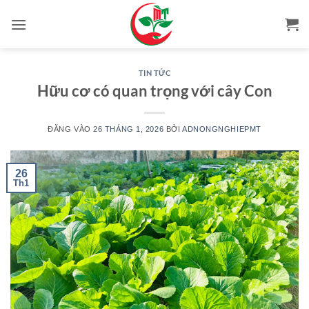
Bỏ
qua
nội
dung
TIN TỨC
Hữu cơ có quan trọng với cây Con
ĐĂNG VÀO
26 THÁNG 1, 2026
BỞI
ADNONGNGHIEPMT
26
Th1