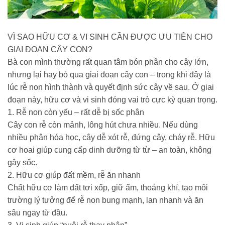
VÌ SAO HỮU CƠ & VI SINH CẦN ĐƯỢC ƯU TIÊN CHO
GIAI ĐOẠN CÂY CON?
Bà con mình thường rất quan tâm bón phân cho cây lớn,
nhưng lại hay bỏ qua giai đoạn cây con – trong khi đây là
lúc rễ non hình thành và quyết định sức cây về sau. Ở giai
đoạn này, hữu cơ và vi sinh đóng vai trò cực kỳ quan trọng.
1. Rễ non còn yếu – rất dễ bị sốc phân
Cây con rễ còn mảnh, lông hút chưa nhiều. Nếu dùng
nhiều phân hóa học, cây dễ xót rễ, đứng cây, cháy rễ. Hữu
cơ hoai giúp cung cấp dinh dưỡng từ từ – an toàn, không
gây sốc.
2. Hữu cơ giúp đất mềm, rễ ăn nhanh
Chất hữu cơ làm đất tơi xốp, giữ ẩm, thoáng khí, tạo môi
trường lý tưởng để rễ non bung mạnh, lan nhanh và ăn
sâu ngay từ đầu.