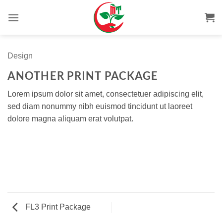
Bỏ
qua
nội
dung
Design
ANOTHER PRINT PACKAGE
Lorem ipsum dolor sit amet, consectetuer adipiscing elit,
sed diam nonummy nibh euismod tincidunt ut laoreet
dolore magna aliquam erat volutpat.
FL3 Print Package